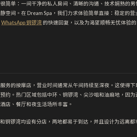
实很简单：一间干净的私人房间、清晰的沟通、技术娴熟的男
空间。在 Dream Spa，我们力求体验简单直接：稳定的
或
WhatsApp 铜锣湾
的快速回复，以及为渴望顺畅无忧体验的
士服务的按摩店，营业时间通常从午间持续至深夜。这使得下
易预约。热门区域包括中环、铜锣湾、尖沙咀和油麻地，因为
边酒店、餐厅和夜生活场所丰富。
 在油麻地和铜锣湾均设有分店，两地都易于到达，并且设计为远离